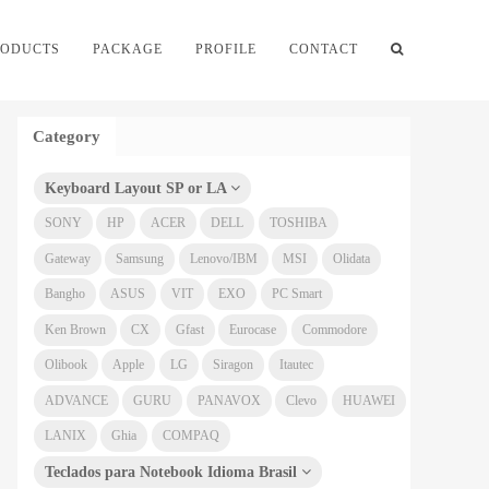
RODUCTS
PACKAGE
PROFILE
CONTACT
Category
Keyboard Layout SP or LA
SONY
HP
ACER
DELL
TOSHIBA
Gateway
Samsung
Lenovo/IBM
MSI
Olidata
Bangho
ASUS
VIT
EXO
PC Smart
Ken Brown
CX
Gfast
Eurocase
Commodore
Olibook
Apple
LG
Siragon
Itautec
ADVANCE
GURU
PANAVOX
Clevo
HUAWEI
LANIX
Ghia
COMPAQ
Teclados para Notebook Idioma Brasil