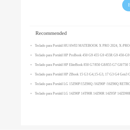
Recommended
Teclado para Portátil HUAWEI MATEBOOK X PRO 2024, X
Teclado para Portátil HP ProBook 450 G9 455 G9 455R G9 450
Teclado para Portátil HP EliteBook 850 G7/850 G8/855 G7 G
Teclado para Portátil HP ZBook 15 G3 G4,15-G3, 17 G3 G4
Teclado para Portátil LG 15Z90P/15Z90Q /16Z90P /16Z90Q 
Teclado para Portátil LG 14Z90P 14T90R 14Z90R 14Z95P 